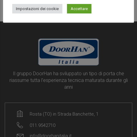
Read more
Impostazioni dei cookie
Accettare
Il gruppo DoorHan ha sviluppato un tipo di porta che
riassume tutta l’esperienza tecnica maturata durante gli
anni
Rosta (TO) in Strada Banchette, 1
011.9542710
info@doorhanitalia.it