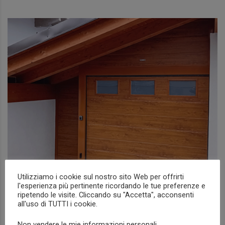
Utilizziamo i cookie sul nostro sito Web per offrirti
portoni sezionali residenziali Valle
l'esperienza più pertinente ricordando le tue preferenze e
ripetendo le visite. Cliccando su "Accetta", acconsenti
d’Aosta
all'uso di TUTTI i cookie.
NEWS
Non vendere le mie informazioni personali
.