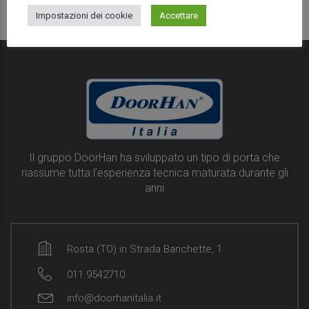
Impostazioni dei cookie
Accettare
Il gruppo DoorHan ha sviluppato un tipo di porta che
riassume tutta l’esperienza tecnica maturata durante gli
anni
Rosta (TO) in Strada Banchette, 1
011.9542710
info@doorhanitalia.it