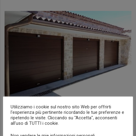
Utilizziamo i cookie sul nostro sito Web per offrirti
MANUTENZIONE ORDINARIA
l'esperienza più pertinente ricordando le tue preferenze e
ripetendo le visite. Cliccando su "Accetta", acconsenti
CONTRATTO
all'uso di TUTTI i cookie.
NEWS
Non vendere le mie informazioni personali
.