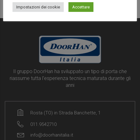
Impostazioni dei cookie
Accettare
Il gruppo DoorHan ha sviluppato un tipo di porta che
riassume tutta l’esperienza tecnica maturata durante gli
anni
Rosta (TO) in Strada Banchette, 1
011.9542710
info@doorhanitalia.it