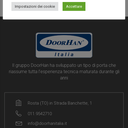
Impostazioni dei cookie
Accettare
Il gruppo DoorHan ha sviluppato un tipo di porta che
riassume tutta l’esperienza tecnica maturata durante gli
anni
Rosta (TO) in Strada Banchette, 1
011.9542710
info@doorhanitalia.it