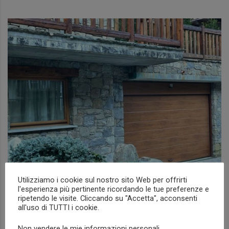
Utilizziamo i cookie sul nostro sito Web per offrirti
Installazione portone sezionale a
l'esperienza più pertinente ricordando le tue preferenze e
ripetendo le visite. Cliccando su "Accetta", acconsenti
Courmayeur
all'uso di TUTTI i cookie.
NEWS
Non vendere le mie informazioni personali
.