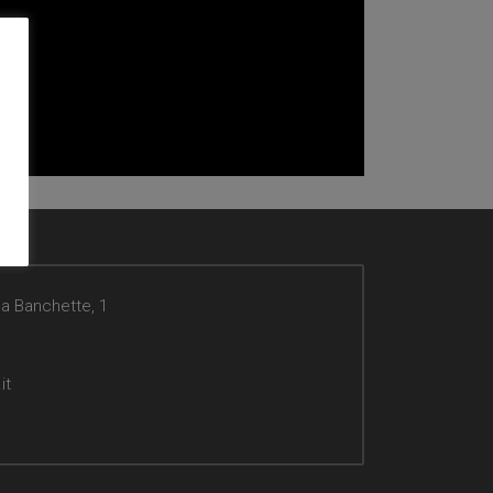
da Banchette, 1
it