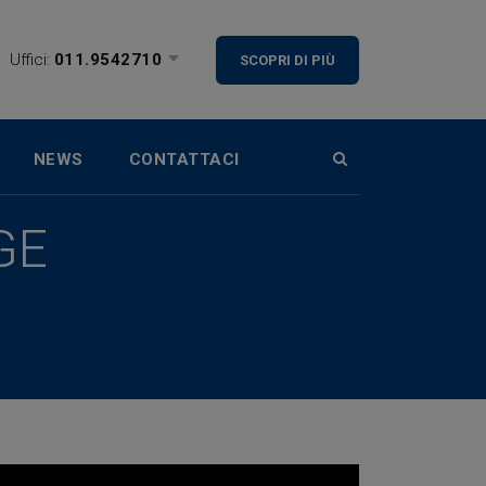
Uffici:
011.9542710
SCOPRI DI PIÙ
NEWS
CONTATTACI
GE