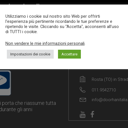
oni sezionali
Utilizziamo i cookie sul nostro sito Web per offrirti
l'esperienza più pertinente ricordando le tue preferenze e
ripetendo le visite. Cliccando su "Accetta", acconsenti all'uso
di TUTTI i cookie.
ad more
Non vendere le mie informazioni personali
.
Impostazioni dei cookie
Accettare
Rosta (TO) in Stra
011.9542710
info@doorhanitalia.
i porta che riassume tutta
urante gli anni