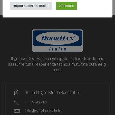
Impostazioni dei cookie
Accettare
Il gruppo DoorHan ha sviluppato un tipo di porta che
riassume tutta l’esperienza tecnica maturata durante gli
anni
Rosta (TO) in Strada Banchette, 1
011.9542710
info@doorhanitalia.it