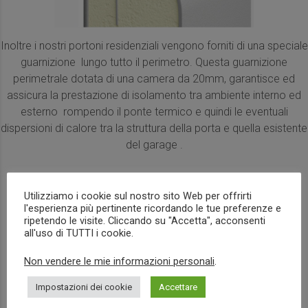
Inoltre i nostri portoni residenziali vengono forniti di una speciale
guarnizione lungo tutto il perimetro. Questa guarnizione
perimetrale dotata di una camera da 20mm, garantisce ed
assicura la prestazione di isolamento tra ambiente interno ed
esterno rompendo il ponte termico e quindi le eventuali
dispersioni di calore tra la struttura della porta e quella esistente
del garage .
Utilizziamo i cookie sul nostro sito Web per offrirti
l'esperienza più pertinente ricordando le tue preferenze e
ripetendo le visite. Cliccando su "Accetta", acconsenti
all'uso di TUTTI i cookie.
Non vendere le mie informazioni personali
.
Impostazioni dei cookie
Accettare