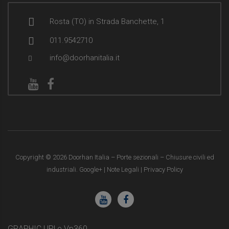
Rosta (TO) in Strada Banchette, 1
011.9542710
info@doorhanitalia.it
Copyright ©
2026
Doorhan Italia – Porte sezionali – Chiusure civili ed
industriali. Google+ |
Note Legali
|
Privacy Policy
GRAPHIC UP!
e
Vp360