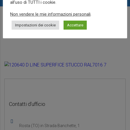
all'uso di TUTTI i cookie.
Non vendere le mie informazioni personali
.
DoorHan Italia è una realtà giovane e dinamica, operativa già
Impostazioni dei cookie
Accettare
dal 2009
Contatti d'ufficio
Rosta (TO) in Strada Banchette, 1