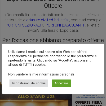
Ottobre
La DoorhanItalia, professionisti con trentennale esperienza nel
settore delle
chiusure civili ed industriali
, come ad esempio
PORTONI SEZIONALI
O
PORTONI BASCULANTI
, è lieta di
invitarVi alla fiera di Expo casa.
Per l’occasione abbiamo preparato offerte
interessanti solo per il periodo della fiera
Utilizziamo i cookie sul nostro sito Web per offrirti
l'esperienza più pertinente ricordando le tue preferenze e
ripetendo le visite. Cliccando su "Accetta", acconsenti
RICHIEDI SUBITO UN
all'uso di TUTTI i cookie.
APPUNTAMENTO
Non vendere le mie informazioni personali
.
Impostazioni dei cookie
Accettare