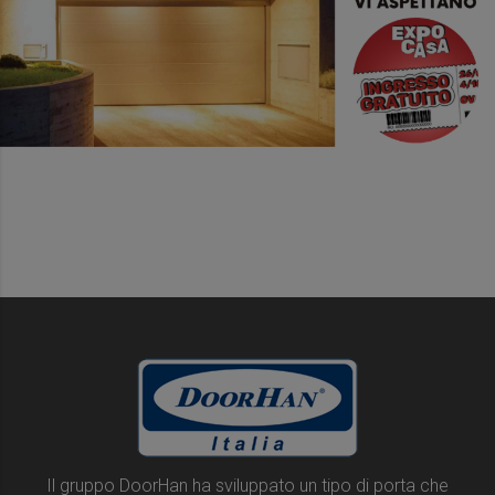
Il gruppo DoorHan ha sviluppato un tipo di porta che