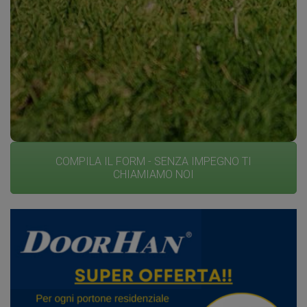
numerico,svuotando così le tasche o la borsa ma
soprattutto vi libererete dal pensiero di non perderle o
doverle cercare.Una soluzione pratica,sicura che
eviterà anche inutili perdite di tempo nel dover
cercare il telecomando o la chiave.
“DOORHAN ITALIA la migliore
opzione per il tuo garage!
COMPILA IL FORM - SENZA IMPEGNO TI
CHIAMIAMO NOI