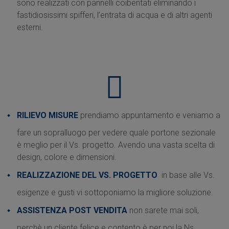
sono realizzati con pannelli coibentati eliminando i
fastidiosissimi spifferi, l’entrata di acqua e di altri agenti
esterni.
RILIEVO MISURE
prendiamo appuntamento e veniamo a
fare un sopralluogo per vedere quale portone sezionale
è meglio per il Vs. progetto. Avendo una vasta scelta di
design, colore e dimensioni.
REALIZZAZIONE DEL VS. PROGETTO
in base alle Vs.
esigenze e gusti vi sottoponiamo la migliore soluzione.
ASSISTENZA POST VENDITA
non sarete mai soli,
perchè un cliente felice e contento è per noi la Ns.