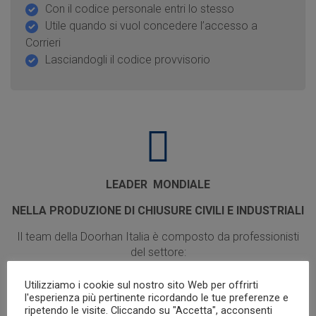
Con il codice personale entri lo stesso
Utile quando si vuol concedere l’accesso a
Corrieri
Lasciandogli il codice provvisorio
LEADER MONDIALE
NELLA PRODUZIONE DI CHIUSURE CIVILI E INDUSTRIALI
Il team della Doorhan Italia è composto da professionisti
del settore:
Tecnici
Utilizziamo i cookie sul nostro sito Web per offrirti
l'esperienza più pertinente ricordando le tue preferenze e
Commerciali
ripetendo le visite. Cliccando su "Accetta", acconsenti