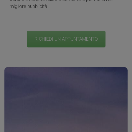
migliore pubblicità.
RICHIEDI UN APPUNTAMENTO
SCADE QUESTO MESE
Per ogni portone residenziale acquistato DOORHAN
il TASTIERINO TRASMITTENTE
OMAGGIO
ITALIA, in
WIRELESS A CODICE NUMERICO.
I VANTAGGI DEL TASTIERINO TRASMITTENTE
WIRELESS A CODICE NUMERICO PER LA VOSTRA
PORTA SEZIONALE :