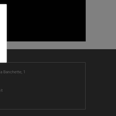
da Banchette, 1
it