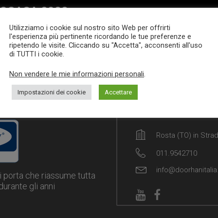
OCASA 2022
Utilizziamo i cookie sul nostro sito Web per offrirti
l'esperienza più pertinente ricordando le tue preferenze e
ripetendo le visite. Cliccando su "Accetta", acconsenti all'uso
di TUTTI i cookie.
ad more
Non vendere le mie informazioni personali
.
Impostazioni dei cookie
Accettare
Rosta (TO) in Stra
011.9542710
info@doorhanitalia.
i porta che riassume tutta
urante gli anni